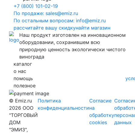
+7 (800) 101-02-19
По продаже: sales@emiz.ru
По остальным вопросам: info@emiz.ru
рассчитайте вашу скидку
найти магазин
Наш продукт изготовлен на инновационном
оборудовании, сохранившем всю
природную ценность экологически чистого
винограда
каталог
о нас
помощь
усл
полезное
© Emiz.ru
Политика
Согласие
Согласи
2026 ООО
конфиденциальности
на
обработ
"ТОРГОВЫЙ
обработку
персона
ДОМ
cookies
данных
"ЭМИЗ",