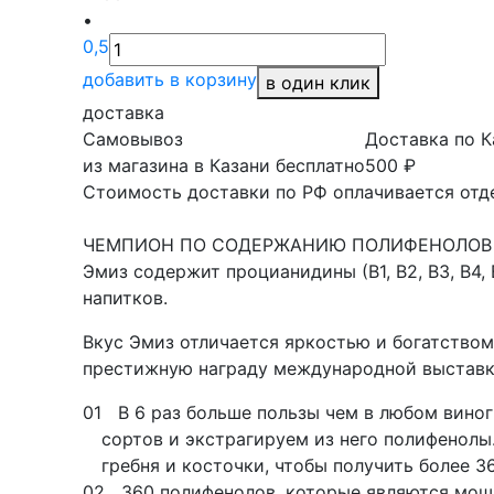
•
0,5
добавить в корзину
в один клик
доставка
Самовывоз
Доставка по К
из магазина в Казани бесплатно
500 ₽
Стоимость доставки по РФ оплачивается отд
ЧЕМПИОН ПО СОДЕРЖАНИЮ ПОЛИФЕНОЛОВ
Эмиз содержит процианидины (В1, В2, В3, В4,
напитков.
Вкус Эмиз отличается яркостью и богатством
престижную награду международной выставки
01
В 6 раз больше пользы чем в любом вино
сортов и экстрагируем из него полифенолы
гребня и косточки, чтобы получить более 3
02
360 полифенолов, которые являются мо