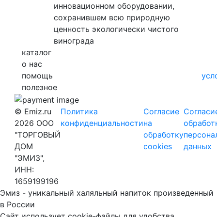
инновационном оборудовании,
сохранившем всю природную
ценность экологически чистого
винограда
каталог
о нас
помощь
усл
полезное
© Emiz.ru
Политика
Согласие
Согласи
2026 ООО
конфиденциальности
на
обработ
"ТОРГОВЫЙ
обработку
персона
ДОМ
cookies
данных
"ЭМИЗ",
ИНН:
1659199196
Эмиз - уникальный халяльный напиток произведенный
в России
Сайт использует cookie-файлы для удобства