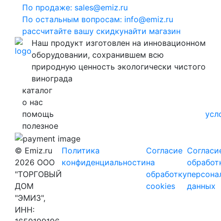
По продаже: sales@emiz.ru
По остальным вопросам: info@emiz.ru
рассчитайте вашу скидку
найти магазин
Наш продукт изготовлен на инновационном
оборудовании, сохранившем всю
природную ценность экологически чистого
винограда
каталог
о нас
помощь
усл
полезное
© Emiz.ru
Политика
Согласие
Согласи
2026 ООО
конфиденциальности
на
обработ
"ТОРГОВЫЙ
обработку
персона
ДОМ
cookies
данных
"ЭМИЗ",
ИНН: